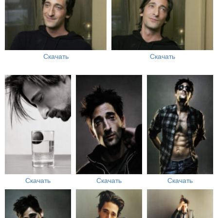
Скачать
Скачать
Скачать
Скачать
Скачать