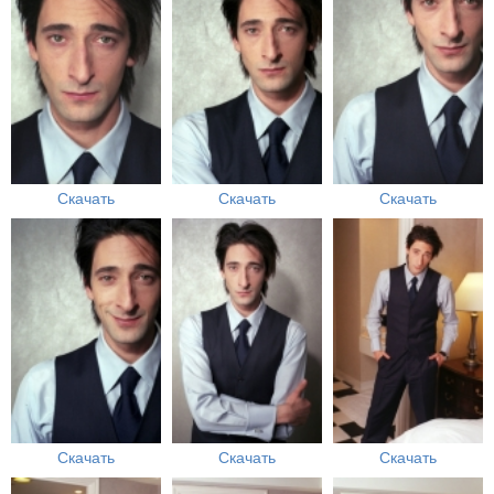
Скачать
Скачать
Скачать
Скачать
Скачать
Скачать