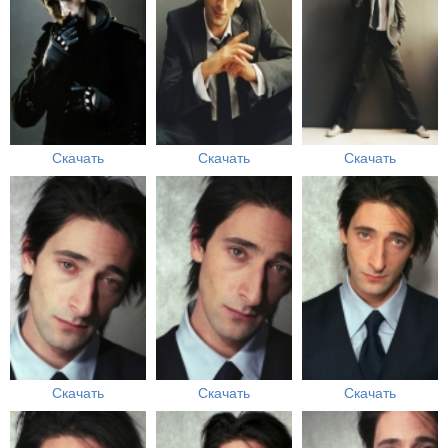
Скачать
Скачать
Скачать
Скачать
Скачать
Скачать