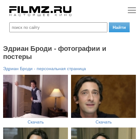
Эдриан Броди - фотографии и
постеры
Эдриан Броди - персональная страница
Скачать
Скачать