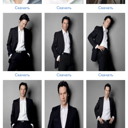
Скачать
Скачать
Скачать
Скачать
Скачать
Скачать