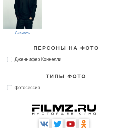
Скачать
ПЕРСОНЫ НА ФОТО
Дженнифер Коннелли
ТИПЫ ФОТО
фотосессия