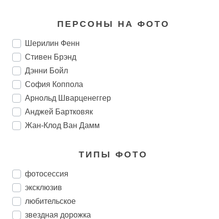
ПЕРСОНЫ НА ФОТО
Шерилин Фенн
Стивен Брэнд
Дэнни Бойл
София Коппола
Арнольд Шварценеггер
Анджей Бартковяк
Жан-Клод Ван Дамм
ТИПЫ ФОТО
фотосессия
эксклюзив
любительское
звездная дорожка