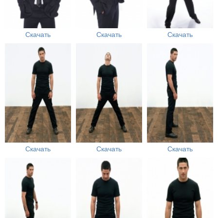
Скачать
Скачать
Скачать
Скачать
Скачать
Скачать