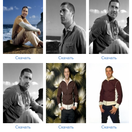
Скачать
Скачать
Скачать
Скачать
Скачать
Скачать