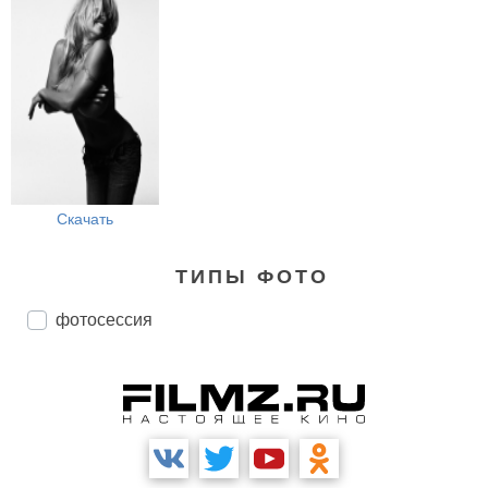
Скачать
ТИПЫ ФОТО
фотосессия