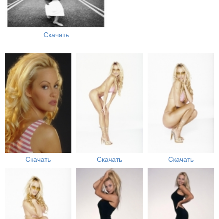
Скачать
Скачать
Скачать
Скачать