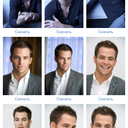
Скачать
Скачать
Скачать
Скачать
Скачать
Скачать