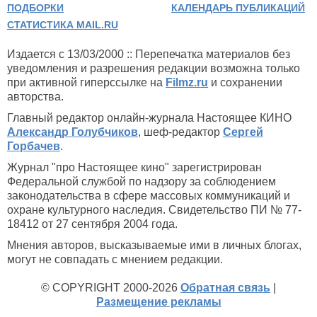
ПОДБОРКИ
КАЛЕНДАРЬ ПУБЛИКАЦИЙ
СТАТИСТИКА MAIL.RU
Издается с 13/03/2000 :: Перепечатка материалов без
уведомления и разрешения редакции возможна только
при активной гиперссылке на
Filmz.ru
и сохранении
авторства.
Главный редактор онлайн-журнала Настоящее КИНО
Александр Голубчиков
, шеф-редактор
Сергей
Горбачев
.
Журнал "про Настоящее кино" зарегистрирован
Федеральной службой по надзору за соблюдением
законодательства в сфере массовых коммуникаций и
охране культурного наследия. Свидетельство ПИ № 77-
18412 от 27 сентября 2004 года.
Мнения авторов, высказываемые ими в личных блогах,
могут не совпадать с мнением редакции.
© COPYRIGHT 2000-2026
Обратная связь
|
Размещение рекламы