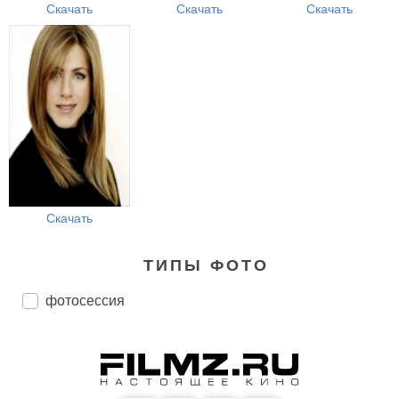
Скачать
Скачать
Скачать
Скачать
ТИПЫ ФОТО
фотосессия