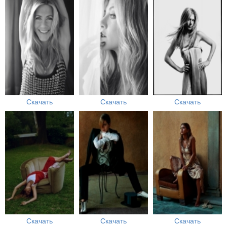
Скачать
Скачать
Скачать
Скачать
Скачать
Скачать