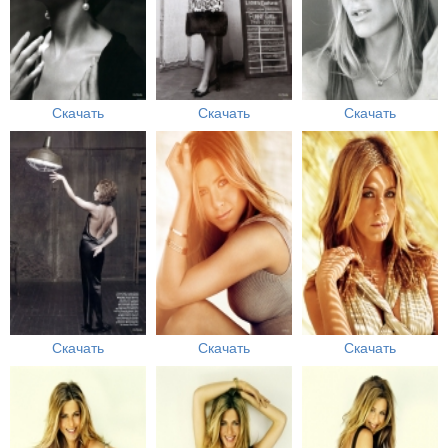
Скачать
Скачать
Скачать
Скачать
Скачать
Скачать