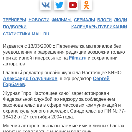
ТРЕЙЛЕРЫ
НОВОСТИ
ФИЛЬМЫ
СЕРИАЛЫ
БЛОГИ
ЛЮДИ
ПОДБОРКИ
КАЛЕНДАРЬ ПУБЛИКАЦИЙ
СТАТИСТИКА MAIL.RU
Издается с 13/03/2000 :: Перепечатка материалов без
уведомления и разрешения редакции возможна только
при активной гиперссылке на
Filmz.ru
и сохранении
авторства.
Главный редактор онлайн-журнала Настоящее КИНО
Александр Голубчиков
, шеф-редактор
Сергей
Горбачев
.
Журнал "про Настоящее кино" зарегистрирован
Федеральной службой по надзору за соблюдением
законодательства в сфере массовых коммуникаций и
охране культурного наследия. Свидетельство ПИ № 77-
18412 от 27 сентября 2004 года.
Мнения авторов, высказываемые ими в личных блогах,
могут не совпадать с мнением редакции.