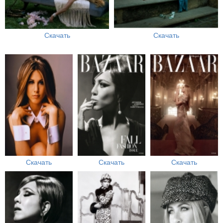
Скачать
Скачать
Скачать
Скачать
Скачать