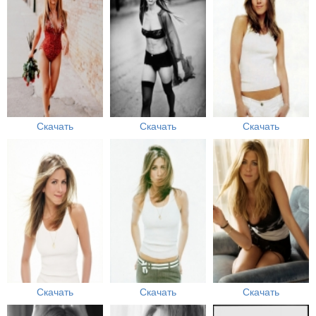
Скачать
Скачать
Скачать
Скачать
Скачать
Скачать