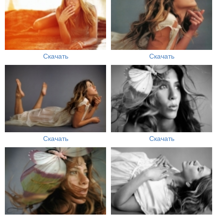
Скачать
Скачать
Скачать
Скачать