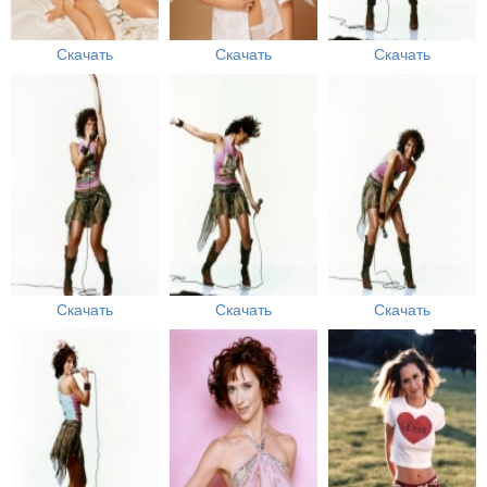
Скачать
Скачать
Скачать
Скачать
Скачать
Скачать