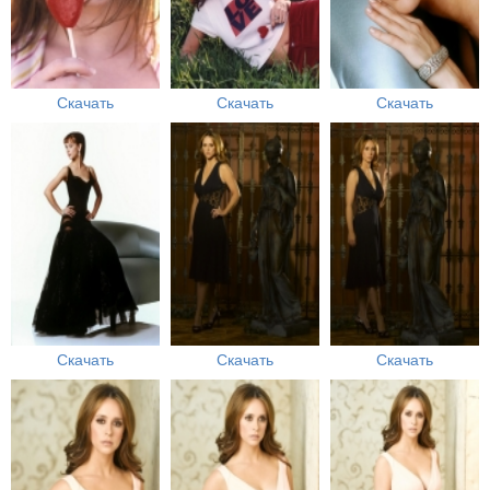
Скачать
Скачать
Скачать
Скачать
Скачать
Скачать