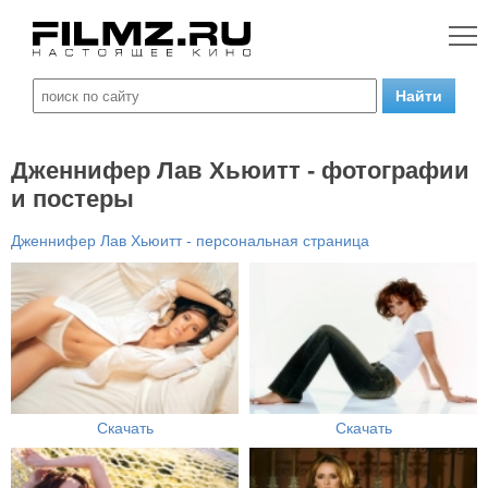
Дженнифер Лав Хьюитт - фотографии
и постеры
Дженнифер Лав Хьюитт - персональная страница
Скачать
Скачать