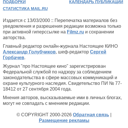
ПОДБОРКИ
КАЛЕНДАРЬ ПУБЛИКАЦИЙ
СТАТИСТИКА MAIL.RU
Издается с 13/03/2000 :: Перепечатка материалов без
уведомления и разрешения редакции возможна только
при активной гиперссылке на
Filmz.ru
и сохранении
авторства.
Главный редактор онлайн-журнала Настоящее КИНО
Александр Голубчиков
, шеф-редактор
Сергей
Горбачев
.
Журнал "про Настоящее кино" зарегистрирован
Федеральной службой по надзору за соблюдением
законодательства в сфере массовых коммуникаций и
охране культурного наследия. Свидетельство ПИ № 77-
18412 от 27 сентября 2004 года.
Мнения авторов, высказываемые ими в личных блогах,
могут не совпадать с мнением редакции.
© COPYRIGHT 2000-2026
Обратная связь
|
Размещение рекламы