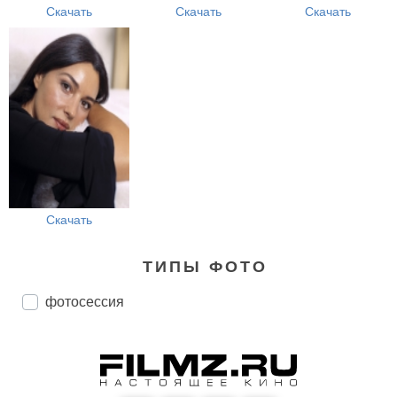
Скачать
Скачать
Скачать
Скачать
ТИПЫ ФОТО
фотосессия