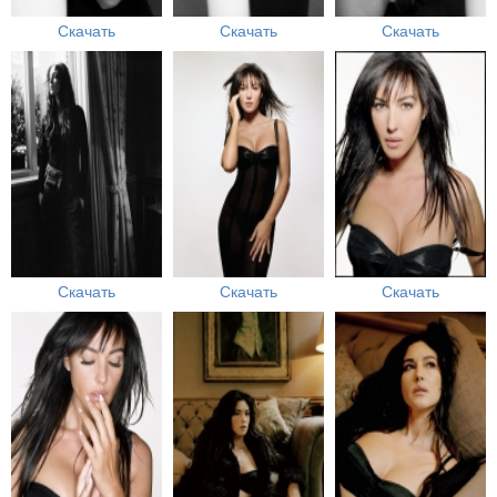
Скачать
Скачать
Скачать
Скачать
Скачать
Скачать