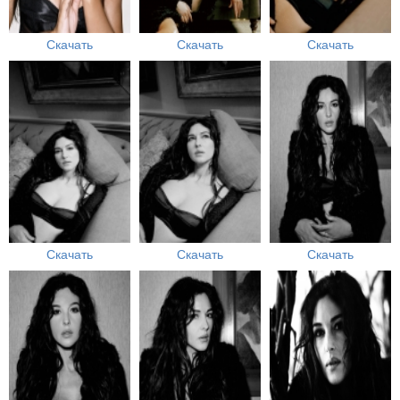
Скачать
Скачать
Скачать
Скачать
Скачать
Скачать