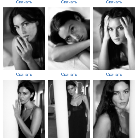
Скачать
Скачать
Скачать
Скачать
Скачать
Скачать