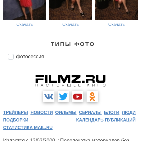
Скачать
Скачать
Скачать
ТИПЫ ФОТО
фотосессия
ТРЕЙЛЕРЫ
НОВОСТИ
ФИЛЬМЫ
СЕРИАЛЫ
БЛОГИ
ЛЮДИ
ПОДБОРКИ
КАЛЕНДАРЬ ПУБЛИКАЦИЙ
СТАТИСТИКА MAIL.RU
Издается с 13/03/2000 :: Перепечатка материалов без