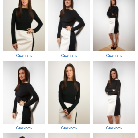
Скачать
Скачать
Скачать
Скачать
Скачать
Скачать