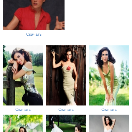
Скачать
Скачать
Скачать
Скачать