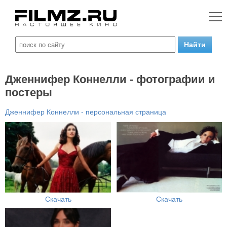
Дженнифер Коннелли - фотографии и
постеры
Дженнифер Коннелли - персональная страница
Скачать
Скачать