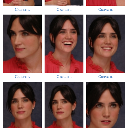
Скачать
Скачать
Скачать
Скачать
Скачать
Скачать