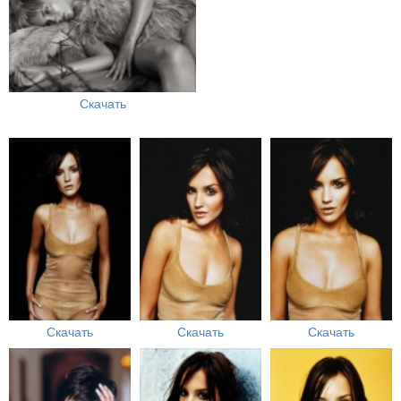
Скачать
Скачать
Скачать
Скачать