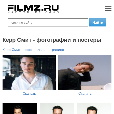
Керр Смит - фотографии и постеры
Керр Смит - персональная страница
Скачать
Скачать