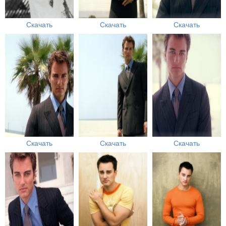
Скачать
Скачать
Скачать
Скачать
Скачать
Скачать