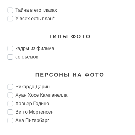
Тайна в его глазах
У всех есть план*
ТИПЫ ФОТО
кадры из фильма
со съемок
ПЕРСОНЫ НА ФОТО
Рикардо Дарин
Хуан Хосе Кампанелла
Хавьер Годино
Вигго Мортенсен
Ана Питербарг