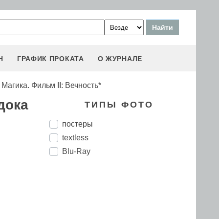
Н
ГРАФИК ПРОКАТА
О ЖУРНАЛЕ
агика. Фильм II: Вечность*
дока
ТИПЫ ФОТО
постеры
textless
Blu-Ray