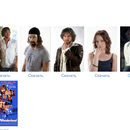
ачать
Скачать
Скачать
Скачать
С
ачать