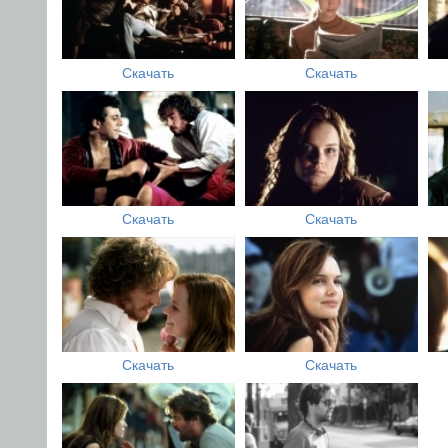
Скачать
Скачать
Скачать
Скачать
Скачать
Скачать