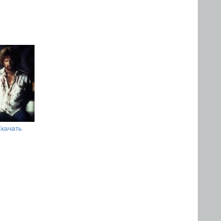
качать