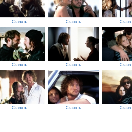
Скачать
Скачать
Скача
Скачать
Скачать
Скача
Скачать
Скачать
Скача