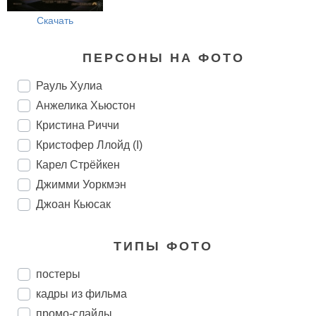
Скачать
ПЕРСОНЫ НА ФОТО
Рауль Хулиа
Анжелика Хьюстон
Кристина Риччи
Кристофер Ллойд (I)
Карел Стрёйкен
Джимми Уоркмэн
Джоан Кьюсак
ТИПЫ ФОТО
постеры
кадры из фильма
промо-слайды