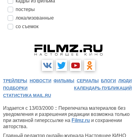
кадры из фильма
постеры
локализованные
со съемок
ТРЕЙЛЕРЫ
НОВОСТИ
ФИЛЬМЫ
СЕРИАЛЫ
БЛОГИ
ЛЮДИ
ПОДБОРКИ
КАЛЕНДАРЬ ПУБЛИКАЦИЙ
СТАТИСТИКА MAIL.RU
Издается с 13/03/2000 :: Перепечатка материалов без
уведомления и разрешения редакции возможна только
при активной гиперссылке на
Filmz.ru
и сохранении
авторства.
Главный редактор онлайн-журнала Настоящее КИНО