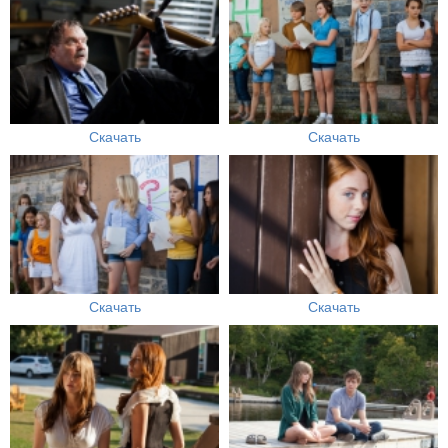
Скачать
Скачать
Скачать
Скачать