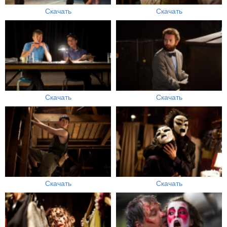
Скачать
Скачать
Скачать
Скачать
Скачать
Скачать