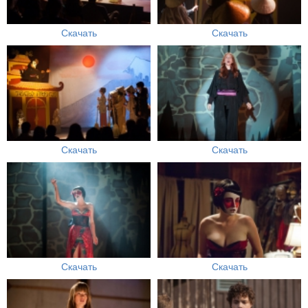
Скачать
Скачать
Скачать
Скачать
Скачать
Скачать