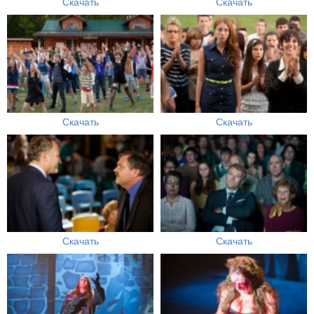
Скачать
Скачать
Скачать
Скачать
Скачать
Скачать