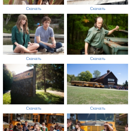
Скачать
Скачать
Скачать
Скачать
Скачать
Скачать