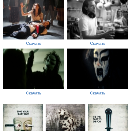
Скачать
Скачать
Скачать
Скачать