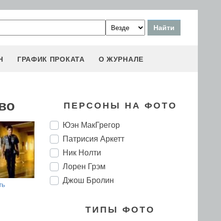
Н
ГРАФИК ПРОКАТА
О ЖУРНАЛЕ
во
ПЕРСОНЫ НА ФОТО
Юэн МакГрегор
Патрисия Аркетт
Ник Нолти
Лорен Грэм
Джош Бролин
ть
ТИПЫ ФОТО