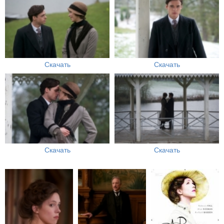
Скачать
Скачать
Скачать
Скачать