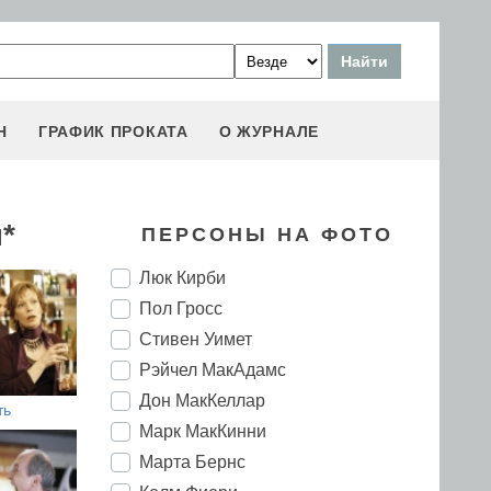
Н
ГРАФИК ПРОКАТА
О ЖУРНАЛЕ
*
ПЕРСОНЫ НА ФОТО
Люк Кирби
Пол Гросс
Стивен Уимет
Рэйчел МакАдамс
Дон МакКеллар
ть
Марк МакКинни
Марта Бернс