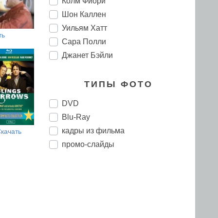
Колм Фиори
Шон Каллен
Уильям Хатт
ть
Сара Полли
Джанет Бэйли
ТИПЫ ФОТО
DVD
Blu-Ray
кадры из фильма
качать
промо-слайды