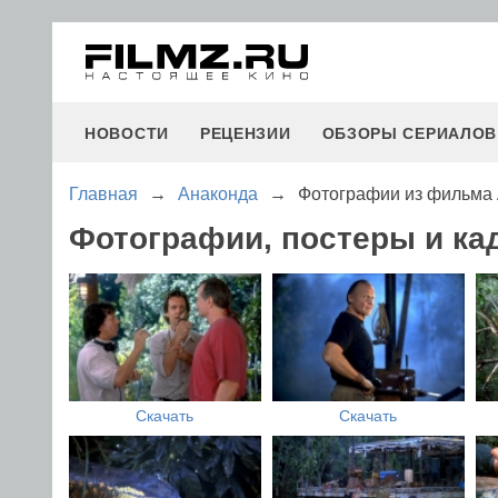
НОВОСТИ
РЕЦЕНЗИИ
ОБЗОРЫ СЕРИАЛОВ
Главная
→
Анаконда
→
Фотографии из фильма
Фотографии, постеры и ка
Скачать
Скачать