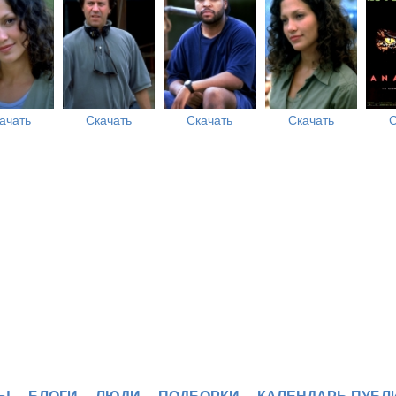
ачать
Скачать
Скачать
Скачать
С