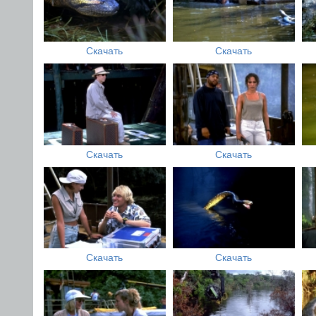
Скачать
Скачать
Скачать
Скачать
Скачать
Скачать