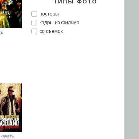
ТИПЫ ФОТО
постеры
кадры из фильма
со съемок
ть
качать