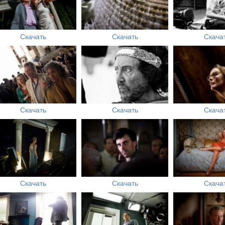
Скачать
Скачать
Скача
Скачать
Скачать
Скача
Скачать
Скачать
Скача