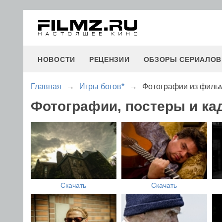
НОВОСТИ
РЕЦЕНЗИИ
ОБЗОРЫ СЕРИАЛОВ
Главная
→
Игры богов*
→
Фотографии из фильм
Фотографии, постеры и ка
Скачать
Скачать