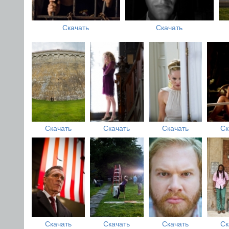
Скачать
Скачать
Скачать
Скачать
Скачать
Ск
Скачать
Скачать
Скачать
Ск