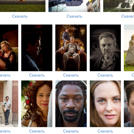
Скачать
Скачать
Скача
ачать
Скачать
Скачать
Скачать
С
ачать
Скачать
Скачать
Скачать
С