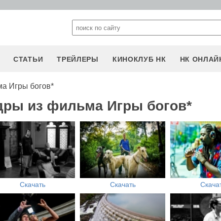
СТАТЬИ
ТРЕЙЛЕРЫ
КИНОКЛУБ НК
НК ОНЛАЙ
а Игры богов*
дры из фильма Игры богов*
Скачать
Скачать
Скача