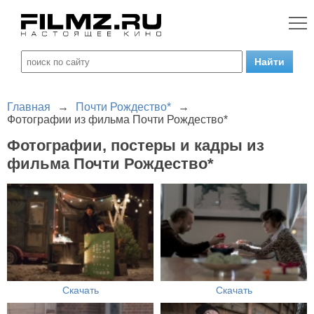
Главная
→
Почти Рождество*
→
Фотографии из фильма Почти Рождество*
Фотографии, постеры и кадры из
фильма Почти Рождество*
Скачать
Скачать