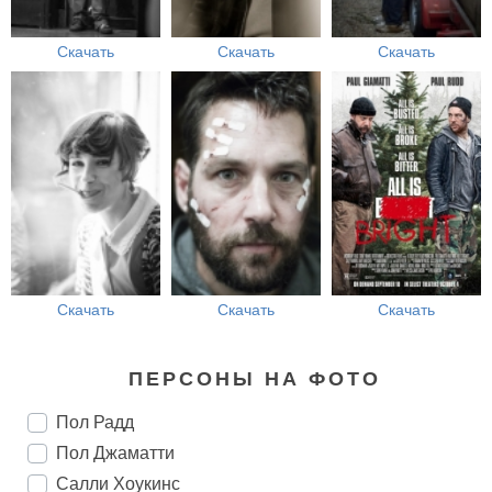
Скачать
Скачать
Скачать
Скачать
Скачать
Скачать
ПЕРСОНЫ НА ФОТО
Пол Радд
Пол Джаматти
Салли Хоукинс