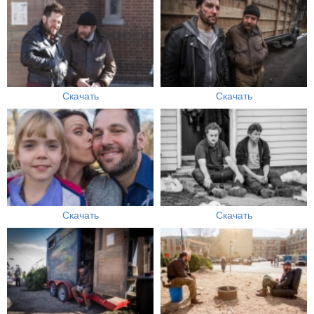
Скачать
Скачать
Скачать
Скачать