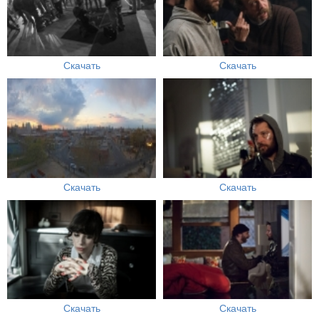
Скачать
Скачать
Скачать
Скачать
Скачать
Скачать