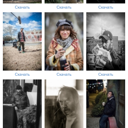
Скачать
Скачать
Скачать
Скачать
Скачать
Скачать