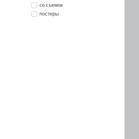
со съемок
постеры