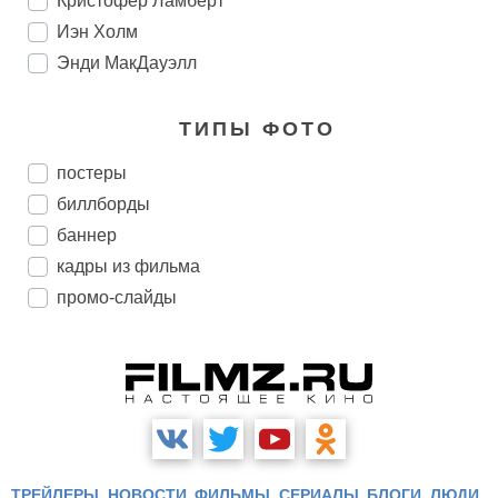
Кристофер Ламберт
Иэн Холм
Энди МакДауэлл
ТИПЫ ФОТО
постеры
биллборды
баннер
кадры из фильма
промо-слайды
ТРЕЙЛЕРЫ
НОВОСТИ
ФИЛЬМЫ
СЕРИАЛЫ
БЛОГИ
ЛЮДИ