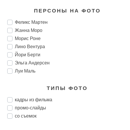
ПЕРСОНЫ НА ФОТО
Феликс Мартен
Жанна Моро
Морис Роне
Лино Вентура
Йори Берти
Эльга Андерсен
Луи Маль
ТИПЫ ФОТО
кадры из фильма
промо-слайды
со съемок