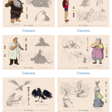
Скачать
Скачать
Скачать
Скачать