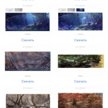
Скачать
Скачать
Скачать
Скачать