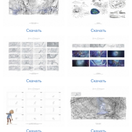
Скачать
Скачать
Скачать
Скачать
Скачать
Скачать