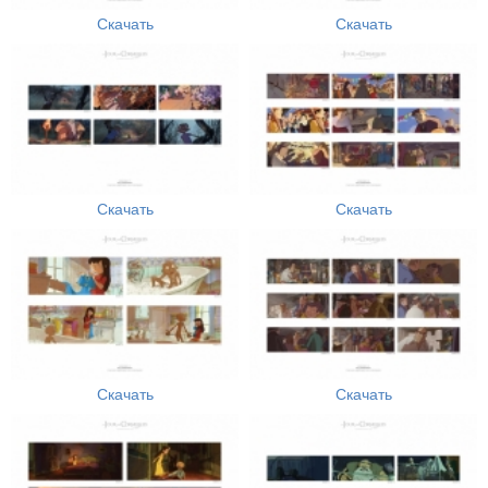
Скачать
Скачать
Скачать
Скачать
Скачать
Скачать