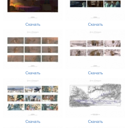
Скачать
Скачать
Скачать
Скачать
Скачать
Скачать