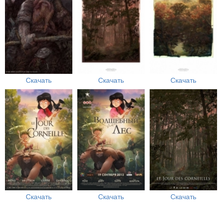
Скачать
Скачать
Скачать
Скачать
Скачать
Скачать