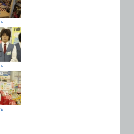
ть
ть
ть