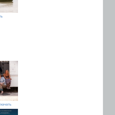
ть
качать