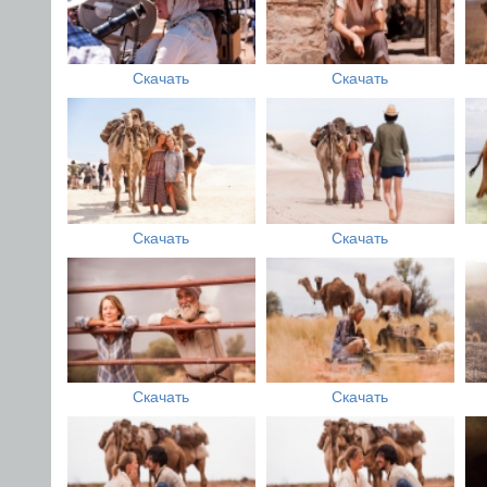
Скачать
Скачать
Скачать
Скачать
Скачать
Скачать