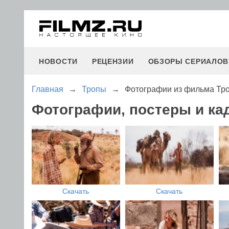
НОВОСТИ
РЕЦЕНЗИИ
ОБЗОРЫ СЕРИАЛОВ
Главная
→
Тропы
→
Фотографии из фильма Тр
Фотографии, постеры и к
Скачать
Скачать