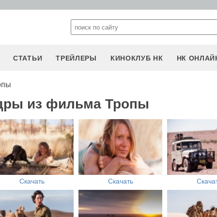
СТАТЬИ
ТРЕЙЛЕРЫ
КИНОКЛУБ НК
НК ОНЛАЙ
опы
адры из фильма Тропы
Скачать
Скачать
Скача