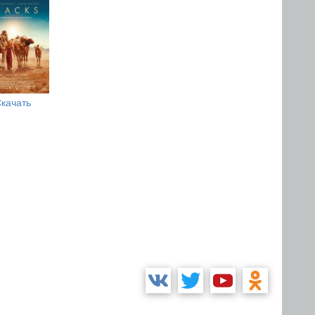
качать