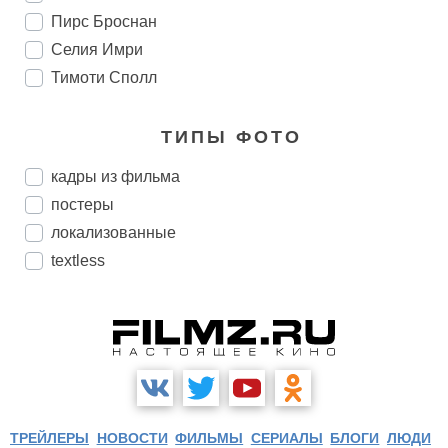
Пирс Броснан
Селия Имри
Тимоти Сполл
ТИПЫ ФОТО
кадры из фильма
постеры
локализованные
textless
ТРЕЙЛЕРЫ
НОВОСТИ
ФИЛЬМЫ
СЕРИАЛЫ
БЛОГИ
ЛЮДИ