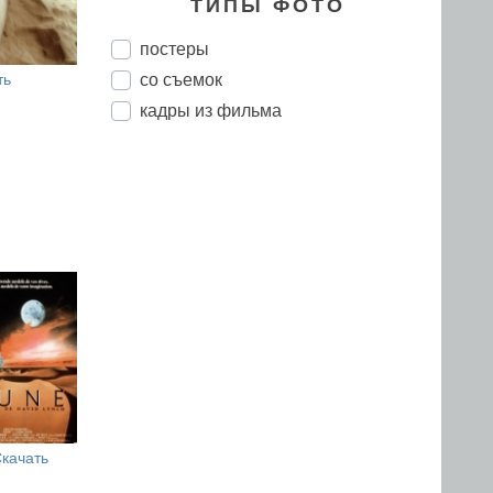
ТИПЫ ФОТО
постеры
со съемок
ть
кадры из фильма
качать