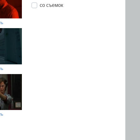
со съемок
ть
ть
ть