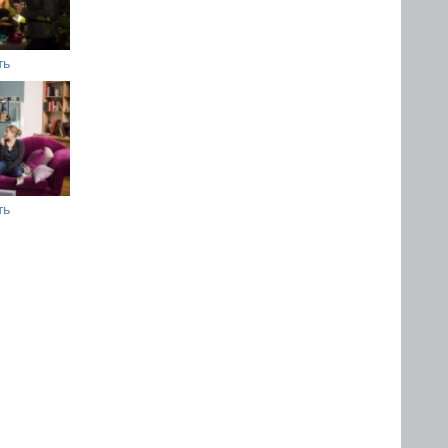
ть
ть