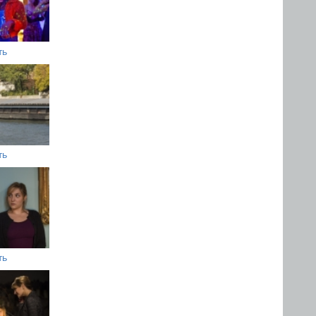
ть
ть
ть