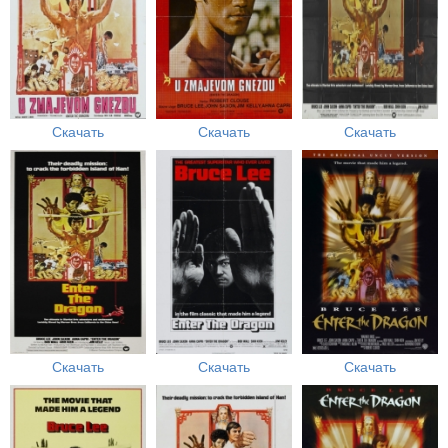
Скачать
Скачать
Скачать
Скачать
Скачать
Скачать