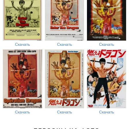
Скачать
Скачать
Скачать
Скачать
Скачать
Скачать