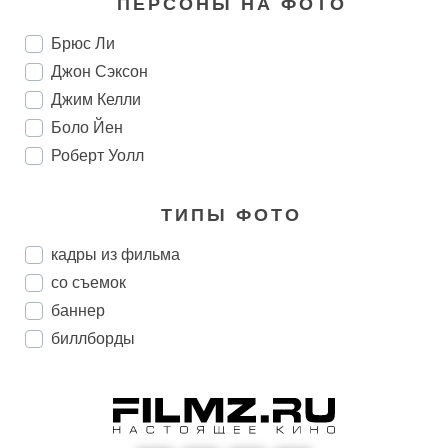
ПЕРСОНЫ НА ФОТО
Брюс Ли
Джон Сэксон
Джим Келли
Боло Йен
Роберт Уолл
ТИПЫ ФОТО
кадры из фильма
со съемок
баннер
биллборды