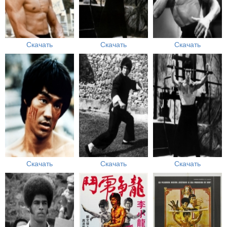
Скачать
Скачать
Скачать
Скачать
Скачать
Скачать