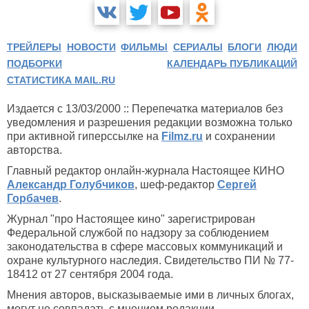
ТРЕЙЛЕРЫ
НОВОСТИ
ФИЛЬМЫ
СЕРИАЛЫ
БЛОГИ
ЛЮДИ
ПОДБОРКИ
КАЛЕНДАРЬ ПУБЛИКАЦИЙ
СТАТИСТИКА MAIL.RU
Издается с 13/03/2000 :: Перепечатка материалов без
уведомления и разрешения редакции возможна только
при активной гиперссылке на
Filmz.ru
и сохранении
авторства.
Главный редактор онлайн-журнала Настоящее КИНО
Александр Голубчиков
, шеф-редактор
Сергей
Горбачев
.
Журнал "про Настоящее кино" зарегистрирован
Федеральной службой по надзору за соблюдением
законодательства в сфере массовых коммуникаций и
охране культурного наследия. Свидетельство ПИ № 77-
18412 от 27 сентября 2004 года.
Мнения авторов, высказываемые ими в личных блогах,
могут не совпадать с мнением редакции.