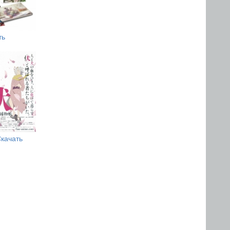
ть
качать