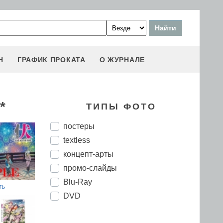
Н
ГРАФИК ПРОКАТА
О ЖУРНАЛЕ
*
ТИПЫ ФОТО
постеры
textless
концепт-арты
промо-слайды
Blu-Ray
ть
DVD