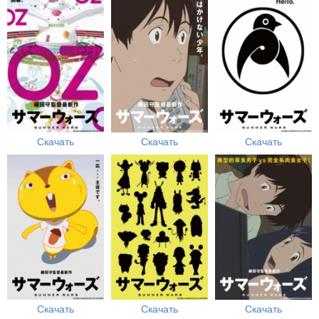
Скачать
Скачать
Скачать
Скачать
Скачать
Скачать