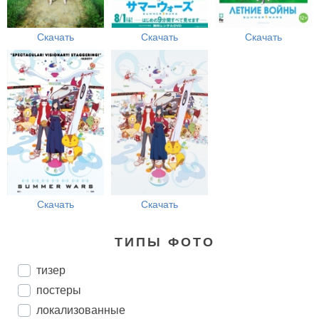
Скачать
Скачать
Скачать
Скачать
Скачать
ТИПЫ ФОТО
тизер
постеры
локализованные