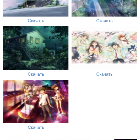
Скачать
Скачать
Скачать
Скачать
Скачать