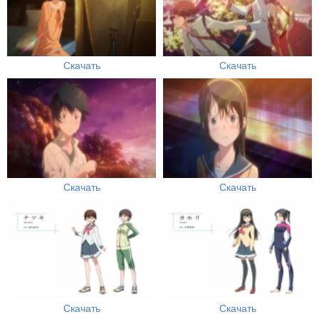
Скачать
Скачать
Скачать
Скачать
Скачать
Скачать