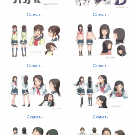
Скачать
Скачать
Скачать
Скачать
Скачать
Скачать