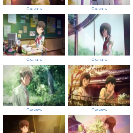
Скачать
Скачать
Скачать
Скачать
Скачать
Скачать