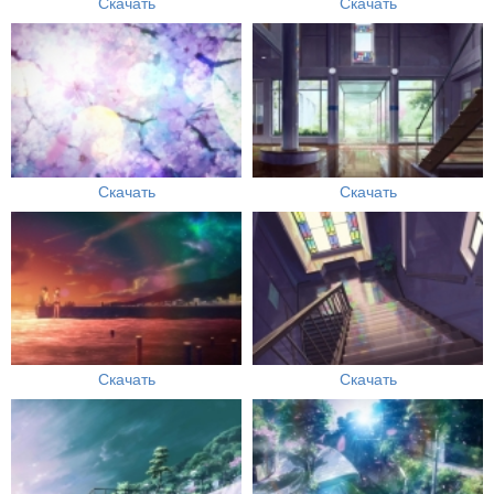
Скачать
Скачать
Скачать
Скачать
Скачать
Скачать