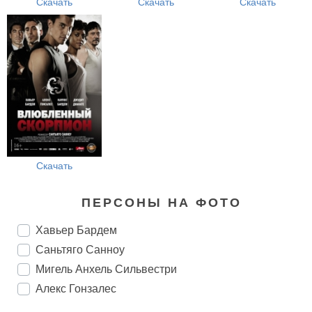
Скачать
Скачать
Скачать
Скачать
ПЕРСОНЫ НА ФОТО
Хавьер Бардем
Саньтяго Санноу
Мигель Анхель Сильвестри
Алекс Гонзалес