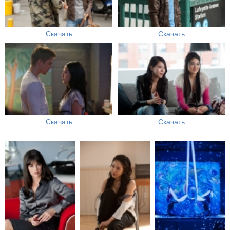
Скачать
Скачать
Скачать
Скачать