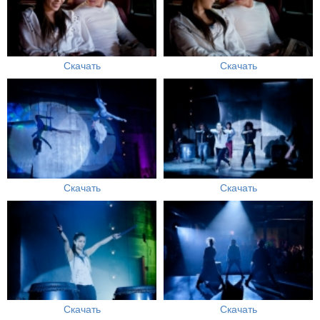
Скачать
Скачать
Скачать
Скачать
Скачать
Скачать