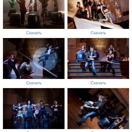
Скачать
Скачать
Скачать
Скачать