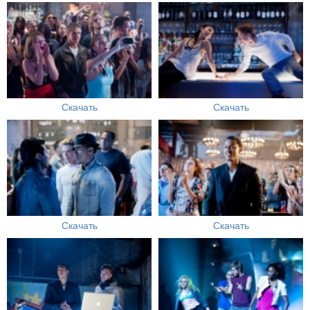
Скачать
Скачать
Скачать
Скачать