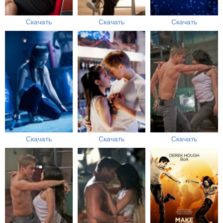
Скачать
Скачать
Скачать
Скачать
Скачать
Скачать