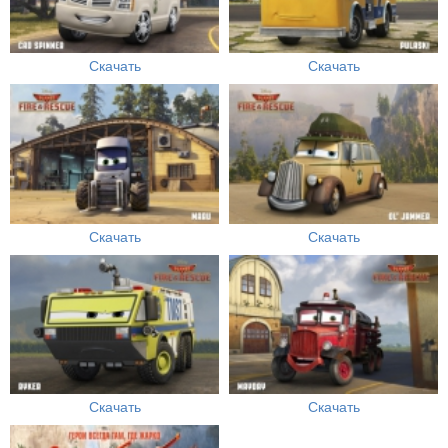
Скачать
Скачать
Скачать
Скачать
Скачать
Скачать