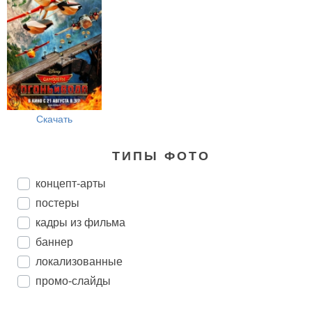
Скачать
ТИПЫ ФОТО
концепт-арты
постеры
кадры из фильма
баннер
локализованные
промо-слайды