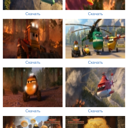
Скачать
Скачать
Скачать
Скачать
Скачать
Скачать