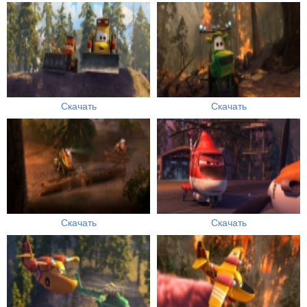
Скачать
Скачать
Скачать
Скачать