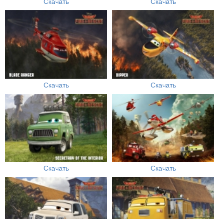
Скачать
Скачать
Скачать
Скачать
Скачать
Скачать