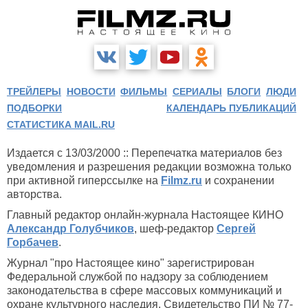
ТРЕЙЛЕРЫ
НОВОСТИ
ФИЛЬМЫ
СЕРИАЛЫ
БЛОГИ
ЛЮДИ
ПОДБОРКИ
КАЛЕНДАРЬ ПУБЛИКАЦИЙ
СТАТИСТИКА MAIL.RU
Издается с 13/03/2000 :: Перепечатка материалов без
уведомления и разрешения редакции возможна только
при активной гиперссылке на
Filmz.ru
и сохранении
авторства.
Главный редактор онлайн-журнала Настоящее КИНО
Александр Голубчиков
, шеф-редактор
Сергей
Горбачев
.
Журнал "про Настоящее кино" зарегистрирован
Федеральной службой по надзору за соблюдением
законодательства в сфере массовых коммуникаций и
охране культурного наследия. Свидетельство ПИ № 77-