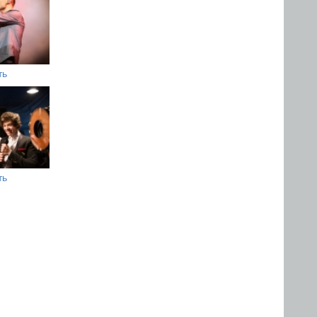
ть
ть