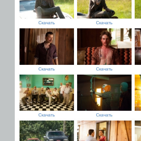
Скачать
Скачать
Скачать
Скачать
Скачать
Скачать