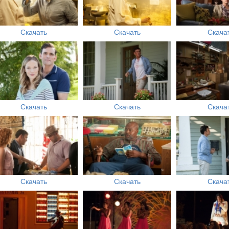
Скачать
Скачать
Скача
Скачать
Скачать
Скача
Скачать
Скачать
Скача