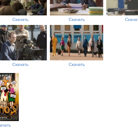
Скачать
Скачать
Скача
Скачать
Скачать
ачать