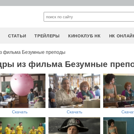
СТАТЬИ
ТРЕЙЛЕРЫ
КИНОКЛУБ НК
НК ОНЛАЙ
з фильма Безумные преподы
адры из фильма Безумные преп
Скачать
Скачать
Скача