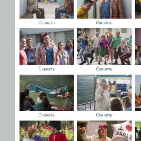
Скачать
Скачать
Скачать
Скачать
Скачать
Скачать