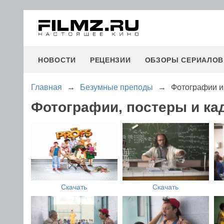
НОВОСТИ
РЕЦЕНЗИИ
ОБЗОРЫ СЕРИАЛОВ
Главная
→
Безумные преподы
→
Фотографии и
Фотографии, постеры и к
Скачать
Скачать