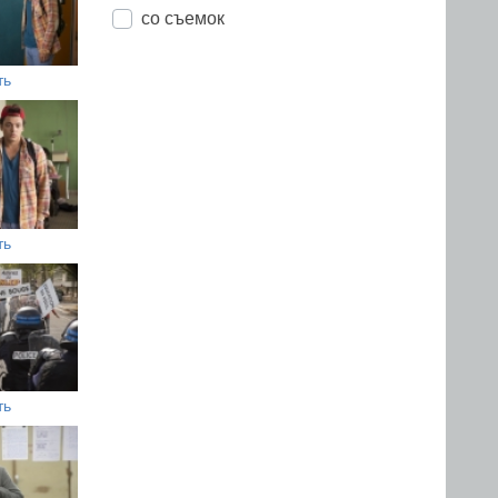
со съемок
ть
ть
ть