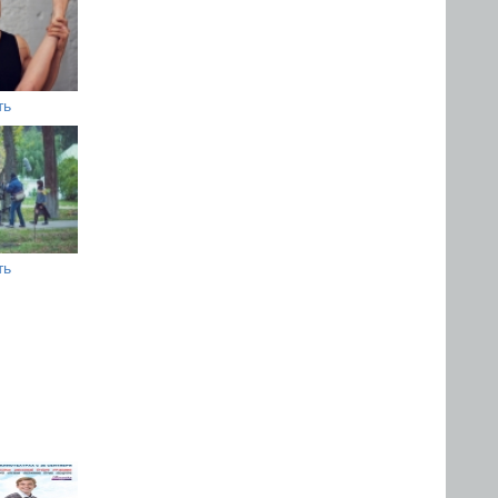
ть
ть