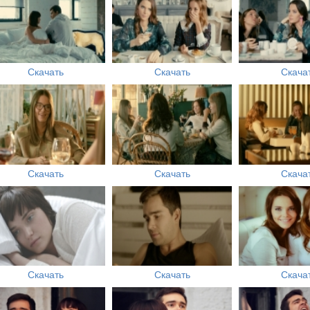
Скачать
Скачать
Скача
Скачать
Скачать
Скача
Скачать
Скачать
Скача