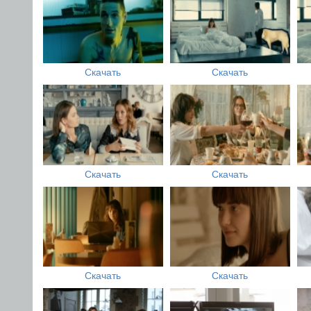
Скачать
Скачать
Скачать
Скачать
Скачать
Скачать