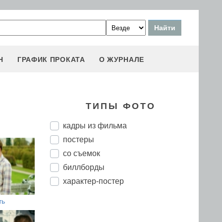
Н
ГРАФИК ПРОКАТА
О ЖУРНАЛЕ
ТИПЫ ФОТО
кадры из фильма
постеры
со съемок
биллборды
характер-постер
ть