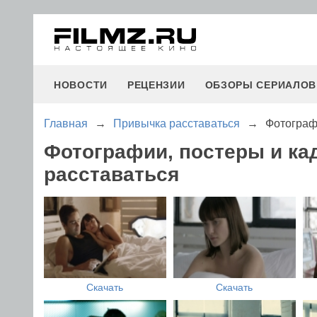
НОВОСТИ
РЕЦЕНЗИИ
ОБЗОРЫ СЕРИАЛОВ
Главная
→
Привычка расставаться
→
Фотограф
Фотографии, постеры и к
расставаться
Скачать
Скачать