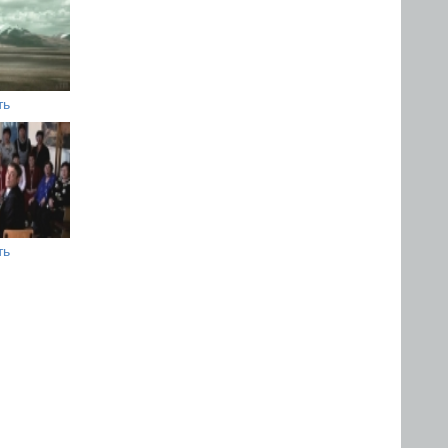
ть
ть