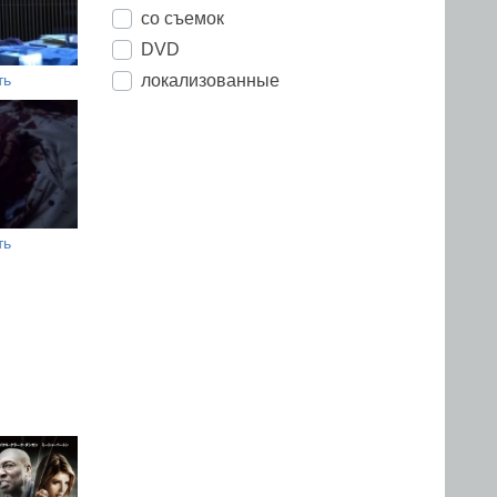
со съемок
DVD
локализованные
ть
ть