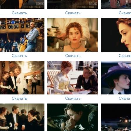
Скачать
Скачать
Скача
Скачать
Скачать
Скача
Скачать
Скачать
Скача