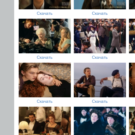
Скачать
Скачать
Скачать
Скачать
Скачать
Скачать