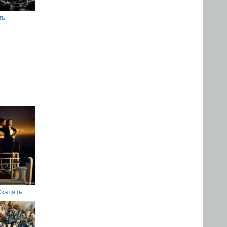
ть
качать