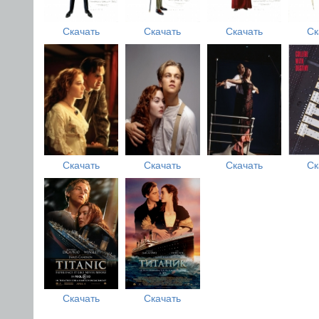
Скачать
Скачать
Скачать
Ск
Скачать
Скачать
Скачать
Ск
Скачать
Скачать