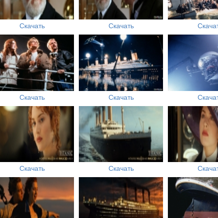
Скачать
Скачать
Скача
Скачать
Скачать
Скача
Скачать
Скачать
Скача