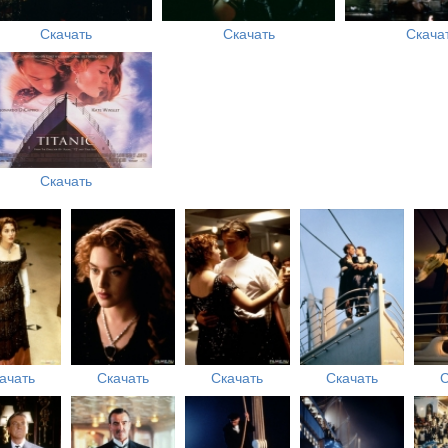
Скачать
Скачать
Скача
Скачать
ачать
Скачать
Скачать
Скачать
С