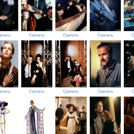
ачать
Скачать
Скачать
Скачать
С
ачать
Скачать
Скачать
Скачать
С