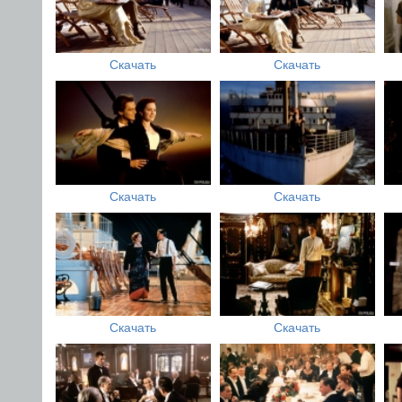
Скачать
Скачать
Скачать
Скачать
Скачать
Скачать