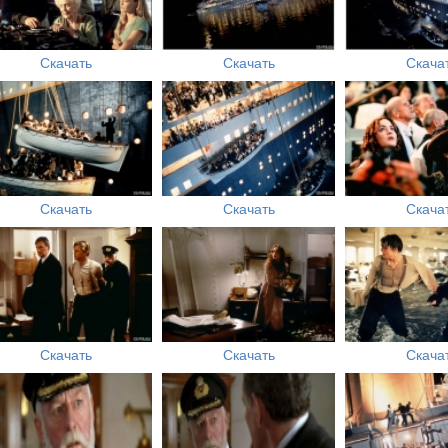
Скачать
Скачать
Скача
Скачать
Скачать
Скача
Скачать
Скачать
Скача