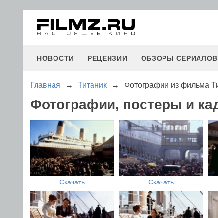
НОВОСТИ
РЕЦЕНЗИИ
ОБЗОРЫ СЕРИАЛОВ
Главная
→
Титаник
→
Фотографии из фильма Т
Фотографии, постеры и ка
Скачать
Скачать