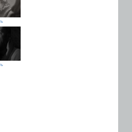
ть
ть