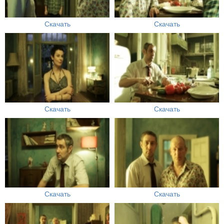
Скачать
Скачать
Скачать
Скачать
Скачать
Скачать