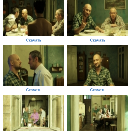
Скачать
Скачать
Скачать
Скачать