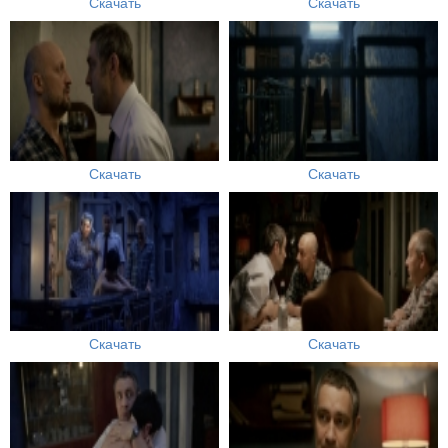
Скачать
Скачать
Скачать
Скачать
Скачать
Скачать