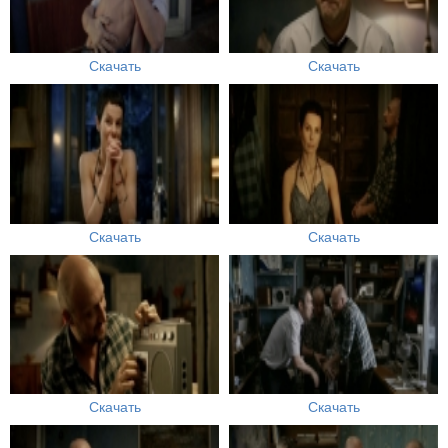
Скачать
Скачать
Скачать
Скачать
Скачать
Скачать