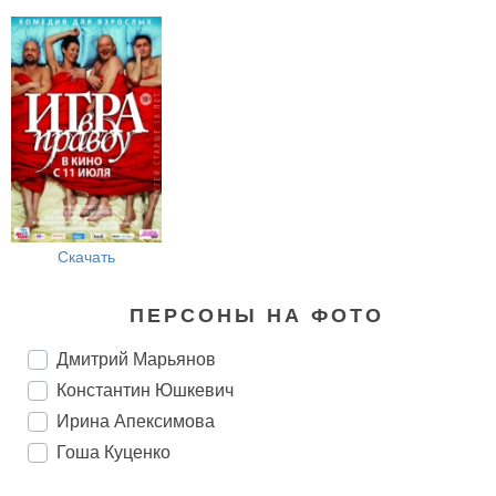
Скачать
ПЕРСОНЫ НА ФОТО
Дмитрий Марьянов
Константин Юшкевич
Ирина Апексимова
Гоша Куценко