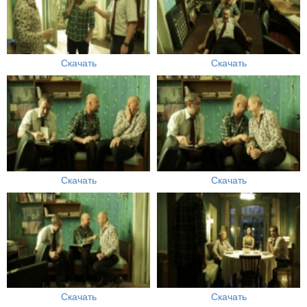
Скачать
Скачать
Скачать
Скачать
Скачать
Скачать