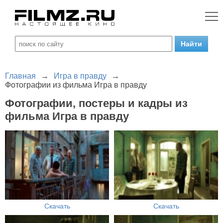
Главная
→
Игра в правду
→
Фотографии из фильма Игра в правду
Фотографии, постеры и кадры из
фильма Игра в правду
Скачать
Скачать