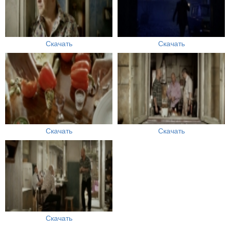
Скачать
Скачать
Скачать
Скачать
Скачать